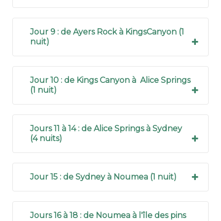
Jour 9 : de Ayers Rock à KingsCanyon (1
nuit)
Jour 10 : de Kings Canyon à Alice Springs
(1 nuit)
Petit déjeuner à l’hôtel.
Jours 11 à 14 : de Alice Springs à Sydney
Transfert libre pour l’aéroport et envol
(4 nuits)
à destination d’ Ayers Rock et du Parc
Si vous souhaitez, vous pourrez faire
National d’Uluru.
une sortie avec un guide pour assister
Jour 15 : de Sydney à Noumea (1 nuit)
Prise de votre véhicule à l'aéroport.
au lever de soleil sur Ayers Rock. Une
expérience inédite !
Dans l’après-midi, vous pourrez aller
Petit déjeuner à l’hôtel.
Jours 16 à 18 : de Noumea à l'île des pins
marcher autour du Rocher en