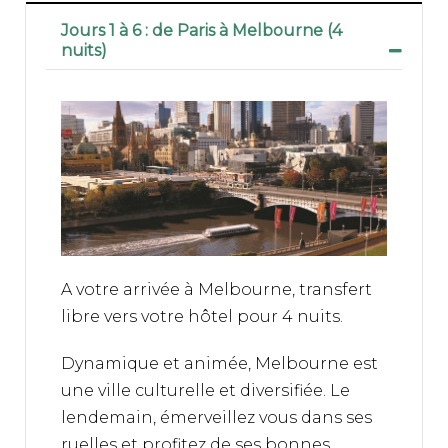
- Les vols internationaux et
Jours 1 à 6 : de Paris à Melbourne (4
domestiques avec la compagnie
nuits)
Qantas en classe économique
- Les taxes aériennes
- Les hôtels en chambre double
standard avec salle de bain et avec
repas mentionné
- Les frais d'entrée dans les parcs
nationaux
- La location de voitures sur le Centre
Rouge (4x4) avec kilométrage illimité
A votre arrivée à Melbourne, transfert
et assurance complémentaire
libre vers votre hôtel pour 4 nuits.
- Les taxes GST (Good&Service Tax)
Dynamique et animée, Melbourne est
- L'assistance de notre agence
une ville culturelle et diversifiée. Le
réceptive.
lendemain, émerveillez vous dans ses
ruelles et profitez de ses bonnes