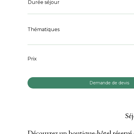
Durée séjour
Thématiques
Prix
Demande de devis
Séj
Découvrez un boutique-hôtel réservé