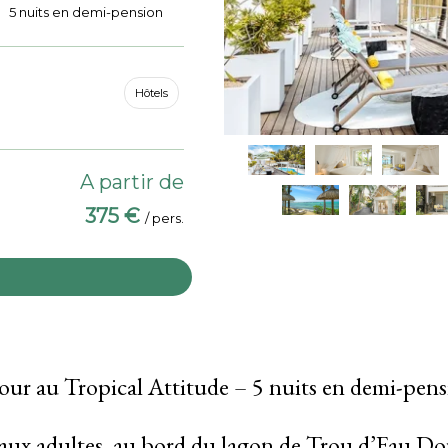
5 nuits en demi-pension
Hôtels
A partir de
375 €
/ pers.
our au Tropical Attitude – 5 nuits en demi-pen
 aux adultes, au bord du lagon de Trou d’Eau D