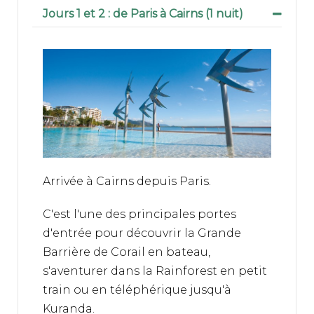
- Les vols internationaux avec la
Jours 1 et 2 : de Paris à Cairns (1 nuit)
compagnie Qantas en classe
économique Q
- Les taxes aériennes
- Les hôtels en chambre double
standard (sauf si mentionné
différemment) avec bain ou douche,
avec petit déjeuner sauf si non
mentionné dans le programme
- La location de voiture Group G (CFAR)
Arrivée à Cairns depuis Paris.
type Nissan Qashqai ou similaire avec
kilométrage illimités et assurance
C'est l'une des principales portes
complémentaire
d'entrée pour découvrir la Grande
- Les taxes GST (Good & Service Tax)
Barrière de Corail en bateau,
- Les transferts en ferry pour Hamilton
s'aventurer dans la Rainforest en petit
Island depuis Airlie Beach
train ou en téléphérique jusqu'à
- L’assistance de notre agence
Kuranda.